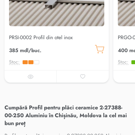
PRSI-0002 Profil din otel inox
PRGO-00
385 mdl/buc.
400 md
Stoc:
Stoc:
Cumpără Profil pentru plăci ceramice 2-27388-
00-250 Aluminiu în Chișinău, Moldova la cel mai
bun preț