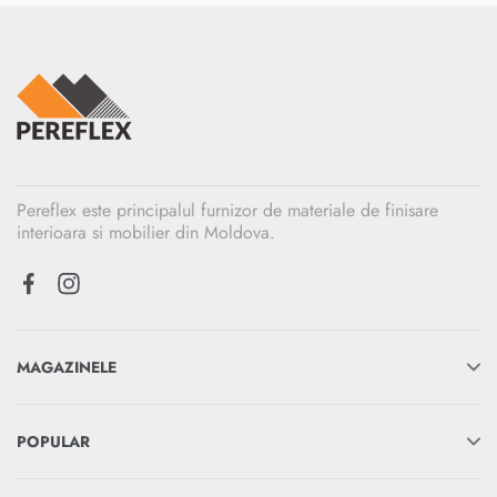
Pereflex este principalul furnizor de materiale de finisare
interioara si mobilier din Moldova.
MAGAZINELE
POPULAR