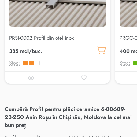
PRSI-0002 Profil din otel inox
PRGO-00
385 mdl/buc.
400 md
Stoc:
Stoc:
Cumpără Profil pentru plăci ceramice 6-00609-
23-250 Anin Roșu în Chișinău, Moldova la cel mai
bun preț