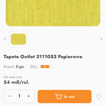
Tapete Outlet 3111053 Papierowe
Stoc:
Brand:
Ergis
60 mdl /rul.
54 mdl/rul.
In cos