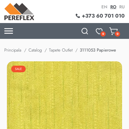
EN
RO
RU
+373 60 701 010
0
0
Principala
Catalog
Tapete Outlet
3111053 Papierowe
SALE