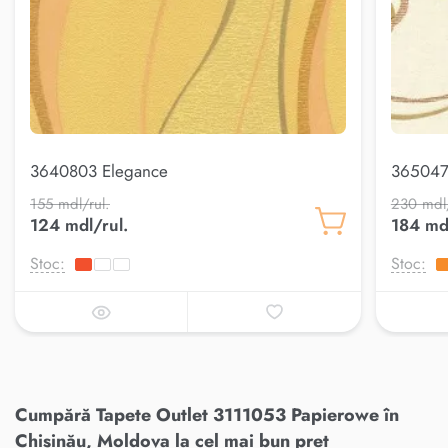
3640803 Elegance
365047
155 mdl/rul.
230 mdl/
124 mdl/rul.
184 mdl
Stoc:
Stoc:
Cumpără Tapete Outlet 3111053 Papierowe în
Chișinău, Moldova la cel mai bun preț