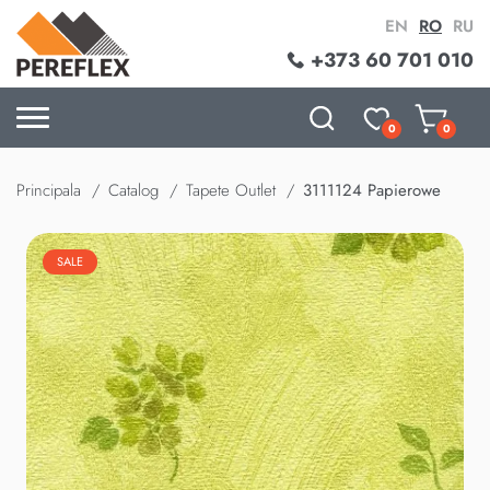
EN
RO
RU
+373 60 701 010
0
0
Principala
Catalog
Tapete Outlet
3111124 Papierowe
SALE