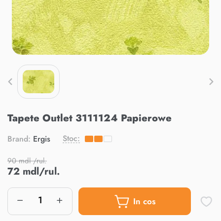
Tapete Outlet 3111124 Papierowe
Stoc:
Brand:
Ergis
90 mdl /rul.
72 mdl/rul.
In cos