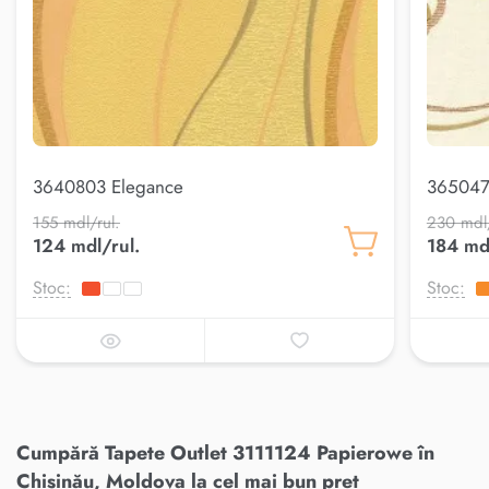
3640803 Elegance
365047
155 mdl/rul.
230 mdl/
124 mdl/rul.
184 mdl
Stoc:
Stoc:
Cumpără Tapete Outlet 3111124 Papierowe în
Chișinău, Moldova la cel mai bun preț