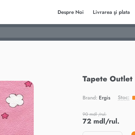
Despre Noi
Livrarea şi plata
Tapete Outlet
Stoc:
Brand:
Ergis
90 mdl /rul.
72 mdl/rul.