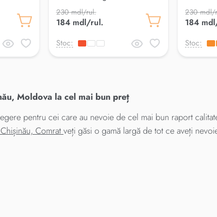
230 mdl/rul.
230 mdl/r
184 mdl/rul.
184 mdl/
Stoc:
Stoc:
ău, Moldova la cel mai bun preț
gere pentru cei care au nevoie de cel mai bun raport calitate
n Chișinău, Comrat
veți găsi o gamă largă de tot ce aveți nevoi