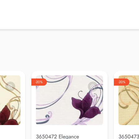
-20%
-20%
3650472 Elegance
3650473