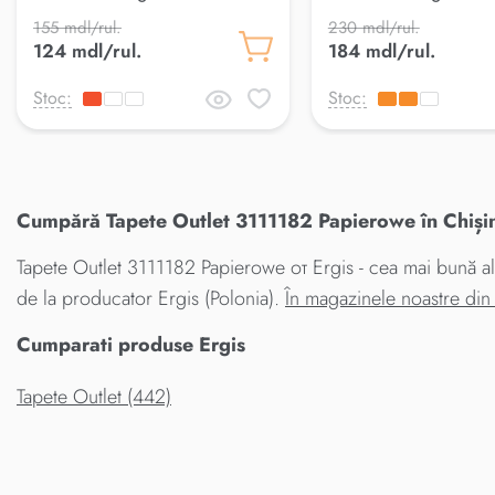
155 mdl/rul.
230 mdl/rul.
124 mdl/rul.
184 mdl/rul.
Stoc:
Stoc:
Cumpără Tapete Outlet 3111182 Papierowe în Chișin
Tapete Outlet 3111182 Papierowe от Ergis - cea mai bună ale
de la producator Ergis (Polonia).
În magazinele noastre di
Cumparati produse Ergis
Tapete Outlet (442)