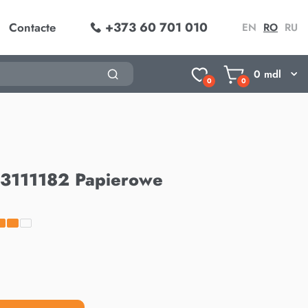
+373 60 701 010
Contacte
EN
RO
RU
0
mdl
0
0
 3111182 Papierowe