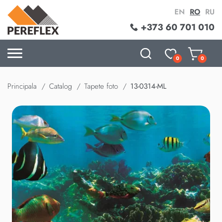
EN
RO
RU
+373 60 701 010
0
0
Principala
Catalog
Tapete foto
13-0314-ML