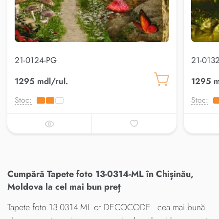
21-0124-PG
21-013
1295 mdl/rul.
1295 m
Stoc:
Stoc:
Cumpără Tapete foto 13-0314-ML în Chișinău,
Moldova la cel mai bun preț
Tapete foto 13-0314-ML от DECOCODE - cea mai bună