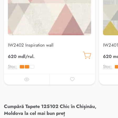
IW2402 Inspiration wall
IW2401 
620 mdl/rul.
620 md
Stoc:
Stoc:
Cumpără Tapete 125102 Chic în Chișinău,
Moldova la cel mai bun preț