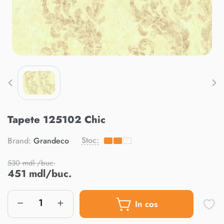
Tapete 125102 Chic
Stoc:
Brand:
Grandeco
530 mdl /buc.
451 mdl/buc.
In cos