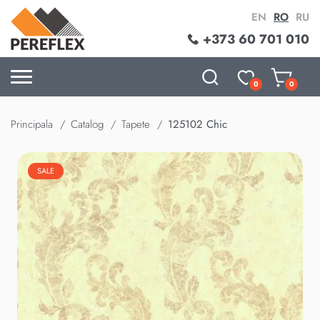
EN
RO
RU
+373 60 701 010
0
0
Principala
Catalog
Tapete
125102 Chic
SALE