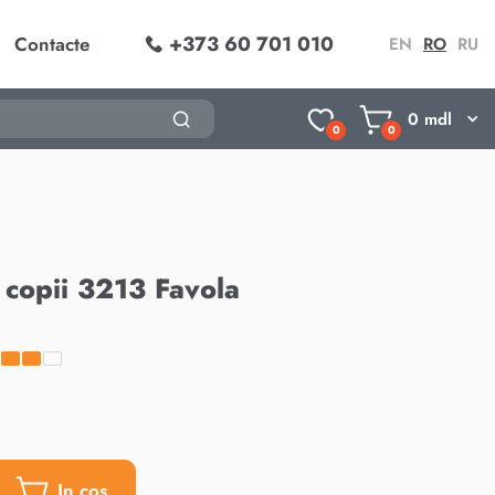
+373 60 701 010
Contacte
EN
RO
RU
0
mdl
0
0
 copii 3213 Favola
In cos