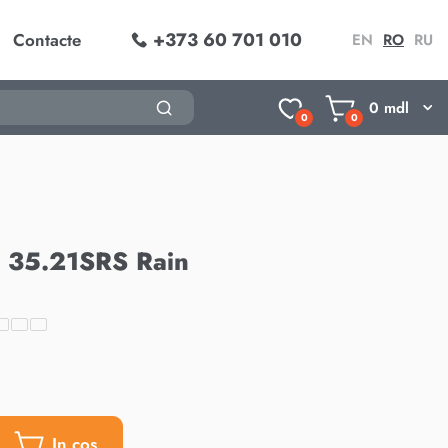
+373 60 701 010
Contacte
EN
RO
RU
0
mdl
0
0
or 35.21SRS Rain
In cos