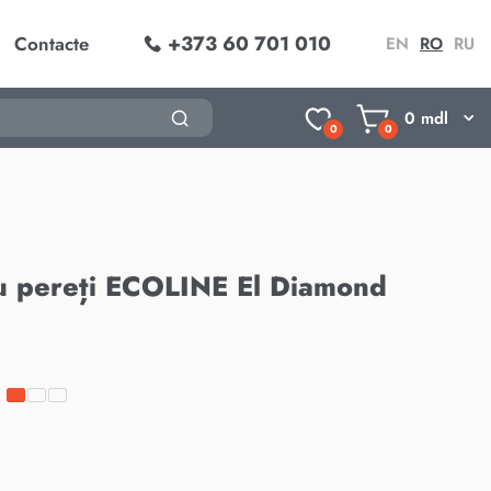
+373 60 701 010
Contacte
EN
RO
RU
0
mdl
0
0
u pereți ECOLINE El Diamond