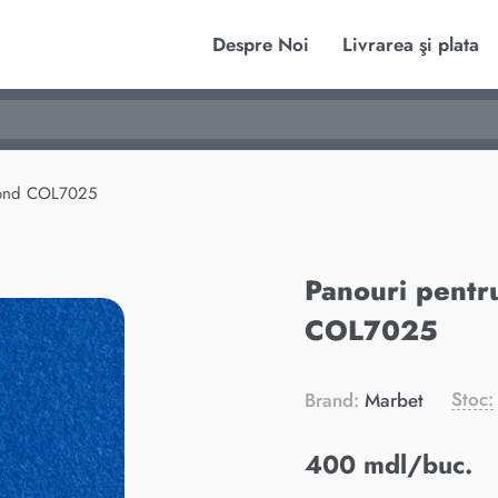
Despre Noi
Livrarea şi plata
ond COL7025
Panouri pentr
COL7025
Stoc:
Brand:
Marbet
400 mdl/buc.