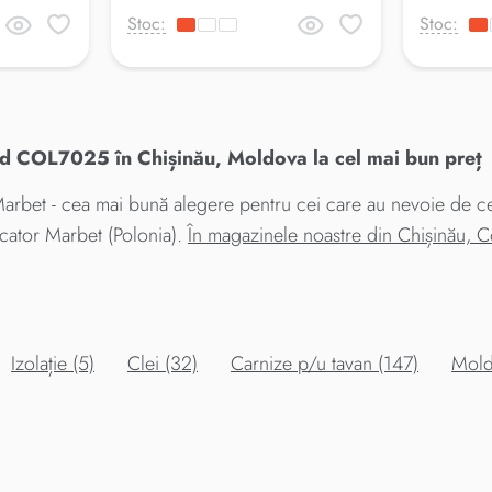
Stoc:
Stoc:
 COL7025 în Chișinău, Moldova la cel mai bun preț
t - cea mai bună alegere pentru cei care au nevoie de cel m
cator Marbet (Polonia).
În magazinele noastre din Chișinău, 
Izolație (5)
Clei (32)
Carnize p/u tavan (147)
Mold