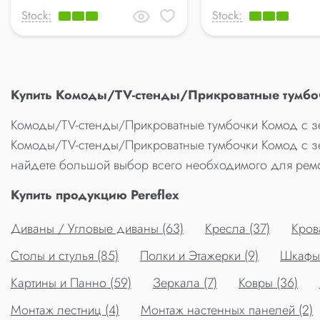
Stock:
Stock:
Купить Комоды/TV-стенды/Прикроватные тумбоч
Комоды/TV-стенды/Прикроватные тумбочки Комод с зерк
Комоды/TV-стенды/Прикроватные тумбочки Комод с зерк
найдете большой выбор всего необходимого для ремо
Купить продукцию Pereflex
Диваны / Угловые диваны (63)
Кресла (37)
Крова
Столы и стулья (85)
Полки и Этажерки (9)
Шкафы 
Картины и Панно (59)
Зеркала (7)
Ковры (36)
Монтаж лестниц (4)
Монтаж настенных панелей (2)