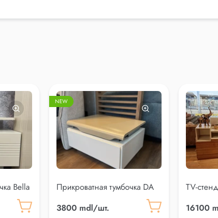
NEW
ка Bella
Прикроватная тумбочка DA
TV-стенд
VINCI
3800 mdl/шт.
16100 m