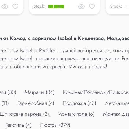
Stock:
Stock:
ки Комод с зеркалом Isabel в Кишиневе, Молдове
алом Isabel от Pereflex - лучший выбор для тех, кому 
алом Isabel - поставки напрямую от производителя Per
нта и обновления интерьера. Милости просим!
ти (30)
Матрасы (34)
Комоды/TV-стенды/Прикрова
(11)
Гардеробная (4)
Подложка (43)
Детская ме
Шлифовка паркета (3)
Монтаж пола (6)
Монтаж две
Текстиль (4)
Люстры (379)