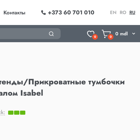
+373 60 701 010
Контакты
EN
RO
RU
0
mdl
0
0
тенды/Прикроватные тумбочки
алом Isabel
ck: