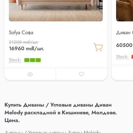
Sofya Софа
Диван 
21200 mdl/шт.
60500 
16960 mdl/шт.
Stock:
Stock:
Купить Диваны / Угловые диваны Диван
Melody раскладной в Кишиневе, Молдове.
Цена.
Диваны / Угловые диваны Диван Melody