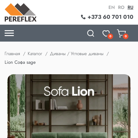
EN
RO
RU
+373 60 701 010
0
0
Главная
Каталог
Диваны / Угловые диваны
Lion Софа sage