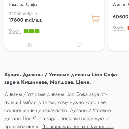
Toscana Софа
Диван 
22000 mdl/шт.
60500 
17600 mdl/шт.
Stock:
Stock:
Купить Диваны / Угловые диваны Lion Софа
sage в Кишиневе, Молдове. Цена.
Диваны / Угловые диваны Lion Софа sage от -
лучший выбор для тех, кому нужно хорошее
соотношение цена-качество. Диваны / Угловые
диваны Lion Софа sage - поставки напрямую от
производителя .
В наших магазинах в Кишиневе,