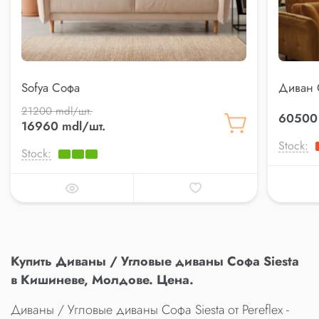
Sofya Софа
Диван 
21200 mdl/шт.
60500 
16960 mdl/шт.
Stock:
Stock:
Купить Диваны / Угловые диваны Софа Siesta
в Кишиневе, Молдове. Цена.
Диваны / Угловые диваны Софа Siesta от Pereflex -