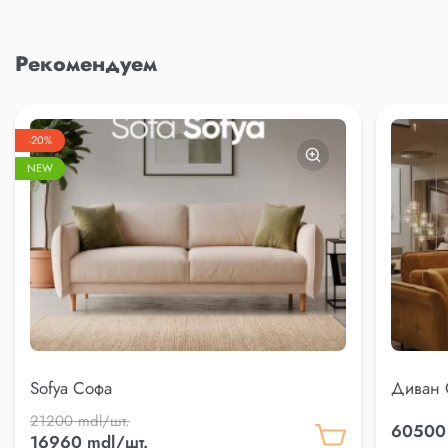
Рекомендуем
-20%
NEW
Sofya Софа
Диван 
21200 mdl/шт.
60500 
16960 mdl/шт.