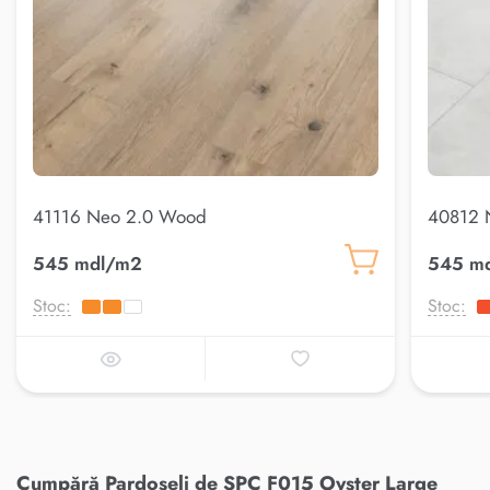
41116 Neo 2.0 Wood
40812 
545 mdl/m2
545 m
Stoc:
Stoc:
Cumpără Pardoseli de SPC F015 Oyster Large