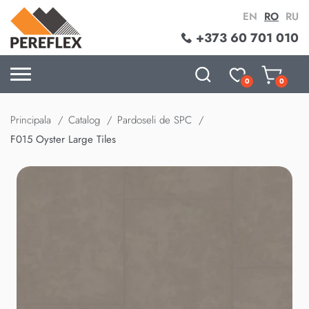
EN
RO
RU
+373 60 701 010
0
0
Principala
Catalog
Pardoseli de SPC
F015 Oyster Large Tiles