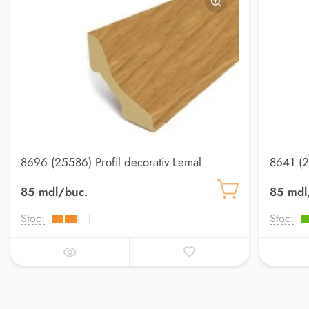
8696 (25586) Profil decorativ Lemal
8641 (2
20*20
85 mdl/buc.
85 mdl
Stoc:
Stoc: