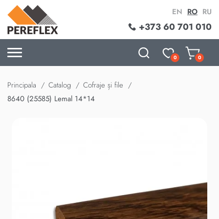
EN
RO
RU
+373 60 701 010
0
0
Principala
Catalog
Cofraje și file
8640 (25585) Lemal 14*14