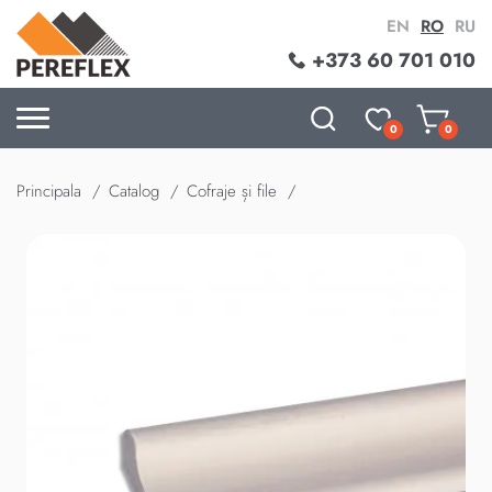
EN
RO
RU
+373 60 701 010
0
0
Principala
Catalog
Cofraje și file