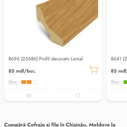
8696 (25586) Profil decorativ Lemal
8641 (2
20*20
85 mdl/buc.
85 mdl
Stoc:
Stoc:
Cumpără Cofraje și file în Chișinău, Moldova la