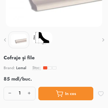
Cofraje și file
Stoc:
Brand:
Lemal
85 mdl/buc.
In cos