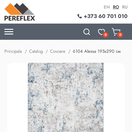
EN
RO
RU
+373 60 701 010
0
0
Principala
Catalog
Covoare
6104 Alessa 195x290 см