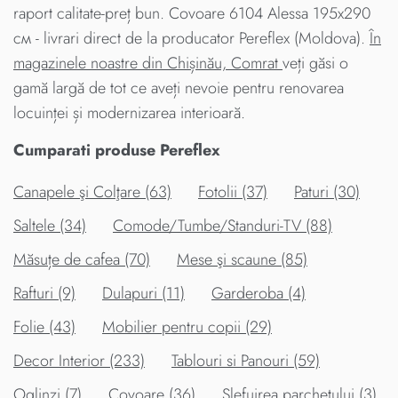
raport calitate-preț bun. Covoare 6104 Alessa 195x290
см - livrari direct de la producator Pereflex (Moldova).
În
magazinele noastre din Chișinău, Comrat
veți găsi o
gamă largă de tot ce aveți nevoie pentru renovarea
locuinței și modernizarea interioară.
Cumparati produse Pereflex
Canapele şi Colţare (63)
Fotolii (37)
Paturi (30)
Saltele (34)
Comode/Tumbe/Standuri-TV (88)
Măsuțe de cafea (70)
Mese şi scaune (85)
Rafturi (9)
Dulapuri (11)
Garderoba (4)
Folie (43)
Mobilier pentru copii (29)
Decor Interior (233)
Tablouri si Panouri (59)
Oglinzi (7)
Covoare (36)
Slefuirea parchetului (3)