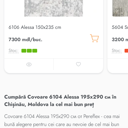
6106 Alessa 150x235 cm
5604 S
7300 mdl/buc.
3200 m
Stoc:
Stoc:
Cumpără Covoare 6104 Alessa 195x290 см în
Chișinău, Moldova la cel mai bun preț
Covoare 6104 Alessa 195x290 см от Pereflex - cea mai
bună alegere pentru cei care au nevoie de cel mai bun