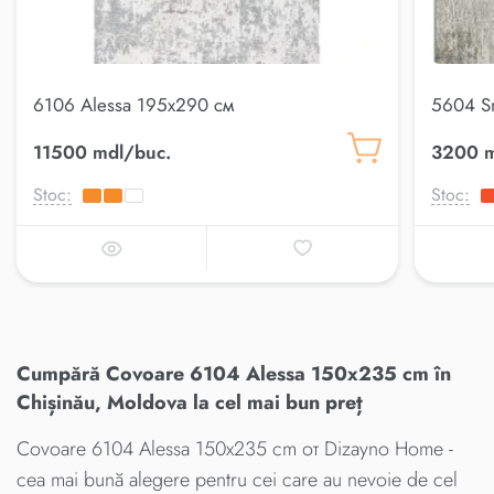
6106 Alessa 195x290 см
5604 S
11500 mdl/buc.
3200 m
Stoc:
Stoc:
Cumpără Covoare 6104 Alessa 150x235 cm în
Chișinău, Moldova la cel mai bun preț
Covoare 6104 Alessa 150x235 cm от Dizayno Home -
cea mai bună alegere pentru cei care au nevoie de cel