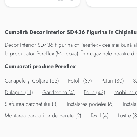
Cumpără Decor Interior SD436 Figurina în Chișinău,
Decor Interior SD436 Figurina от Pereflex - cea mai bună al
la producator Pereflex (Moldova).
În magazinele noastre d
Cumparati produse Pereflex
Canapele şi Colţare (63)
Fotolii (37)
Paturi (30)
S
Dulapuri (11)
Garderoba (4)
Folie (43)
Mobilier p
Slefuirea parchetului (3)
Instalarea podelei (6)
Instala
Montarea panourilor de perete (2)
Textil (4)
Lustre (