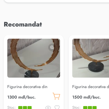
Recomandat
Figurina decorativa din
Figurina decorativa d
marmura 25cm
marmura 30cm
1300 mdl/buc.
1500 mdl/buc.
(AK.KKD0013)
(AK.KKD0014)
Stoc:
Stoc: