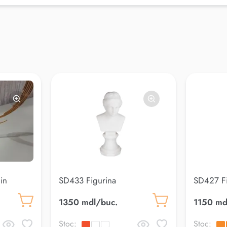
in
SD433 Figurina
SD427 Fi
1350 mdl/buc.
1150 md
Stoc:
Stoc: