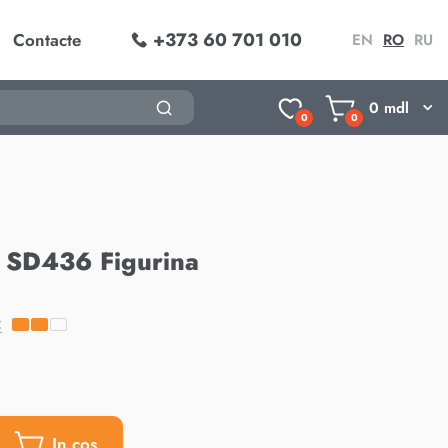
+373 60 701 010
Contacte
EN
RO
RU
0
mdl
0
0
r SD436 Figurina
:
In cos