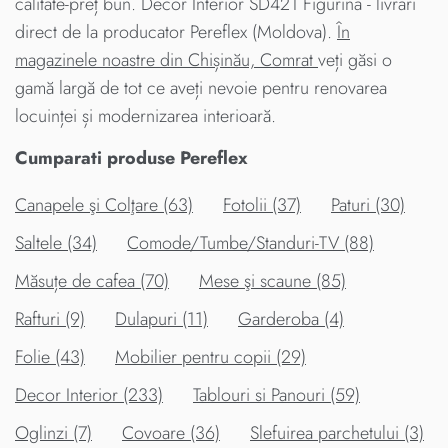
calitate-preț bun. Decor Interior SD421 Figurina - livrari
direct de la producator Pereflex (Moldova).
În
magazinele noastre din Chișinău, Comrat
veți găsi o
gamă largă de tot ce aveți nevoie pentru renovarea
locuinței și modernizarea interioară.
Cumparati produse Pereflex
Canapele şi Colţare (63)
Fotolii (37)
Paturi (30)
Saltele (34)
Comode/Tumbe/Standuri-TV (88)
Măsuțe de cafea (70)
Mese şi scaune (85)
Rafturi (9)
Dulapuri (11)
Garderoba (4)
Folie (43)
Mobilier pentru copii (29)
Decor Interior (233)
Tablouri si Panouri (59)
Oglinzi (7)
Covoare (36)
Slefuirea parchetului (3)