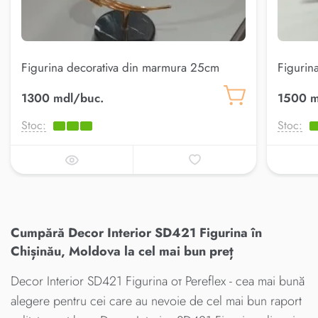
Figurina decorativa din marmura 25cm
Figurin
(AK.KKD0013)
(AK.KK
1300 mdl/buc.
1500 m
Stoc:
Stoc:
Cumpără Decor Interior SD421 Figurina în
Chișinău, Moldova la cel mai bun preț
Decor Interior SD421 Figurina от Pereflex - cea mai bună
alegere pentru cei care au nevoie de cel mai bun raport