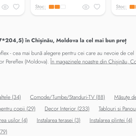
Stoc:
Stoc:
*204,5) în Chișinău, Moldova la cel mai bun preț
ex - cea mai bună alegere pentru cei care au nevoie de cel m
tor Pereflex (Moldova).
În magazinele noastre din Chișinău, 
altele (34)
Comode/Tumbe/Standuri-TV (88)
Măsuțe de
entru copii (29)
Decor Interior (233)
Tablouri si Panou
rea usilor (4)
Instalarea terasei (3)
Instalarea plintei (4)
379)