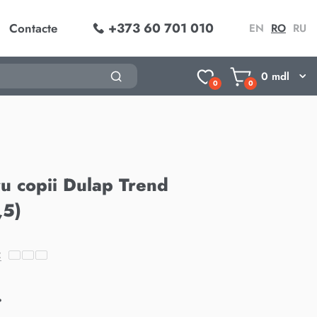
+373 60 701 010
Contacte
EN
RO
RU
0
mdl
0
0
ru copii Dulap Trend
,5)
:
.