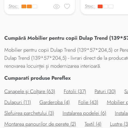
Stoc:
Stoc:
Cumpără Mobilier pentru copii Dulap Trend (139*57
Mobilier pentru copii Dulap Trend (139*57*204,5) от Perefl
Dulap Trend (139*57*204,5) - livrari direct de la produca
renovarea locuinței și modernizarea interioară.
Cumparati produse Pereflex
Canapele şi Colţare (63)
Fotolii (37)
Paturi (30)
S
Dulapuri (11)
Garderoba (4)
Folie (43)
Mobilier p
Slefuirea parchetului (3)
Instalarea podelei (6)
Instala
Montarea panourilor de perete (2)
Textil (4)
Lustre (