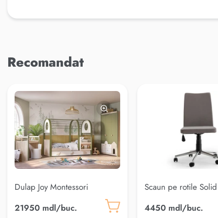
Recomandat
Dulap Joy Montessori
Scaun pe rotile Solid
(148*57*212,5)
21950 mdl/buc.
4450 mdl/buc.