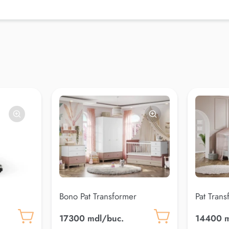
Bono Pat Transformer
Pat Trans
(80*180) Roz
(80*180
17300 mdl/buc.
14400 m