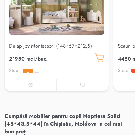
Dulap Joy Montessori (148*57*212,5)
Scaun pe
21950 mdl/buc.
4450 m
Stoc:
Stoc:
Cumpără Mobilier pentru copii Noptiera Solid
(48*43.5*44) în Chișinău, Moldova la cel mai
bun preț