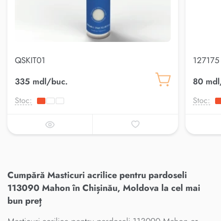
QSKIT01
127175 
335 mdl/buc.
80 mdl
Stoc:
Stoc:
Cumpără Masticuri acrilice pentru pardoseli
113090 Mahon în Chișinău, Moldova la cel mai
bun preț