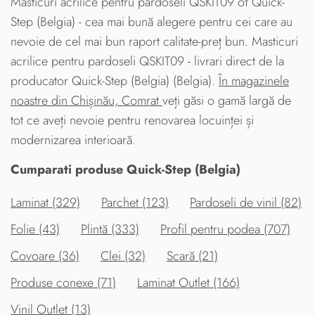
Masticuri acrilice pentru pardoseli QSKIT09 от Quick-
Step (Belgia) - cea mai bună alegere pentru cei care au
nevoie de cel mai bun raport calitate-preț bun. Masticuri
acrilice pentru pardoseli QSKIT09 - livrari direct de la
producator Quick-Step (Belgia) (Belgia).
În magazinele
noastre din Chișinău, Comrat
veți găsi o gamă largă de
tot ce aveți nevoie pentru renovarea locuinței și
modernizarea interioară.
Cumparati produse Quick-Step (Belgia)
Laminat (329)
Parchet (123)
Pardoseli de vinil (82)
Folie (43)
Plintă (333)
Profil pentru podea (707)
Covoare (36)
Clei (32)
Scară (21)
Produse conexe (71)
Laminat Outlet (166)
Vinil Outlet (13)