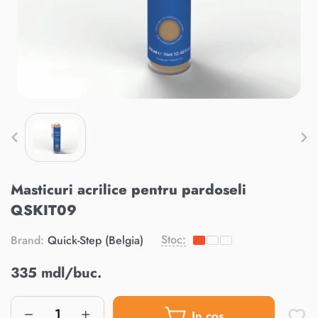
Masticuri acrilice pentru pardoseli
QSKIT09
Stoc:
Brand:
Quick-Step (Belgia)
335 mdl/buc.
In cos