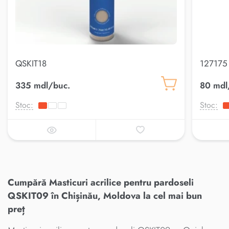
QSKIT18
127175 
335 mdl/buc.
80 mdl
Stoc:
Stoc:
Cumpără Masticuri acrilice pentru pardoseli
QSKIT09 în Chișinău, Moldova la cel mai bun
preț