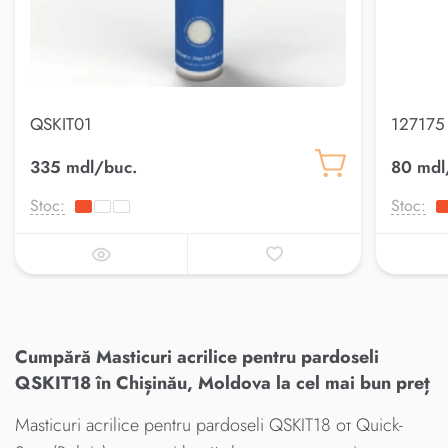
QSKIT01
127175 
335 mdl/buc.
80 mdl
Stoc:
Stoc:
Cumpără Masticuri acrilice pentru pardoseli
QSKIT18 în Chișinău, Moldova la cel mai bun preț
Masticuri acrilice pentru pardoseli QSKIT18 от Quick-