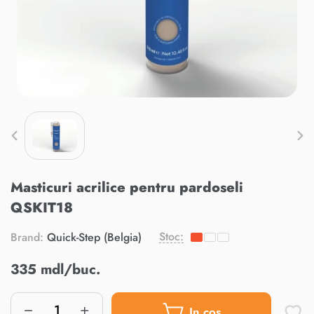
Masticuri acrilice pentru pardoseli
QSKIT18
Stoc:
Brand:
Quick-Step (Belgia)
335 mdl/buc.
In cos