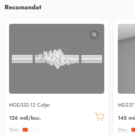
Recomandat
MDD332-12 Colțar
MD237 
126 mdl/buc.
145 md
Stoc:
Stoc: