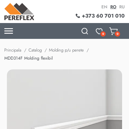
EN
RO
RU
+373 60 701 010
0
0
Principala
Catalog
Molding p/u perete
MDD314F Molding flexibil