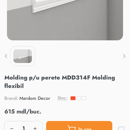
Molding p/u perete MDD314F Molding
flexibil
Stoc:
Brand:
Mardom Decor
615 mdl/buc.
In cos