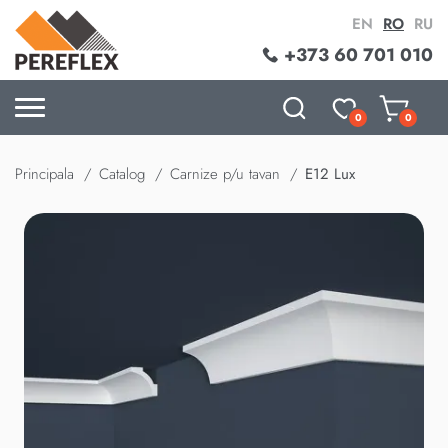
EN
RO
RU
+373 60 701 010
0
0
Principala
Catalog
Carnize p/u tavan
E12 Lux