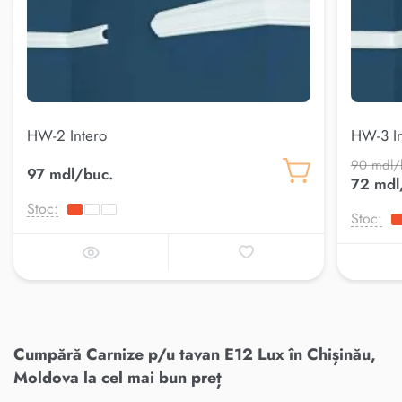
HW-2 Intero
HW-3 In
90 mdl/
97 mdl/buc.
72 mdl
Stoc:
Stoc:
Cumpără Carnize p/u tavan E12 Lux în Chișinău,
Moldova la cel mai bun preț