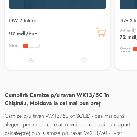
HW-2 Intero
HW-3 In
90 mdl/
97 mdl/buc.
72 mdl
Stoc:
Stoc:
Cumpără Carnize p/u tavan WX13/50 în
Chișinău, Moldova la cel mai bun preț
Carnize p/u tavan WX13/50 от SOLID - cea mai bună
alegere pentru cei care au nevoie de cel mai bun raport
calitate-preț bun. Carnize p/u tavan WX13/50 - livrari