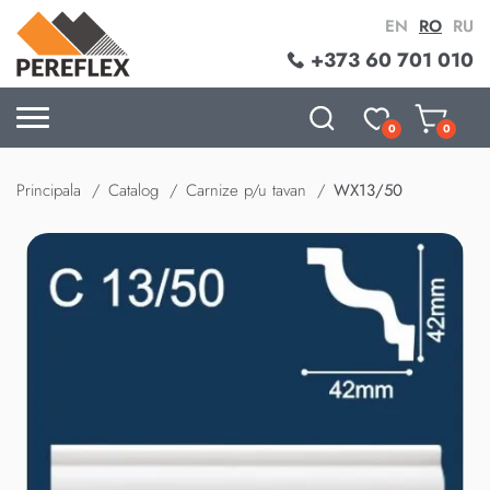
EN
RO
RU
+373 60 701 010
0
0
Principala
Catalog
Carnize p/u tavan
WX13/50