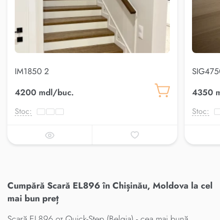
IM1850 2
SIG4750
4200 mdl/buc.
4350 m
Stoc:
Stoc:
Cumpără Scară EL896 în Chișinău, Moldova la cel
mai bun preț
Scară EL896 от Quick-Step (Belgia) - cea mai bună