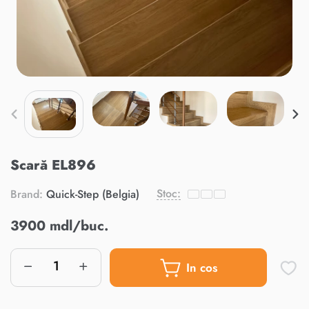
Scară EL896
Stoc:
Brand:
Quick-Step (Belgia)
3900 mdl/buc.
In cos