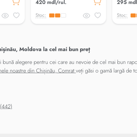
420 mdl/rul.
295 mdl
Stoc:
Stoc:
ișinău, Moldova la cel mai bun preț
ai bună alegere pentru cei care au nevoie de cel mai bun rapor
nele noastre din Chișinău, Comrat
veți găsi o gamă largă de to
 (442)