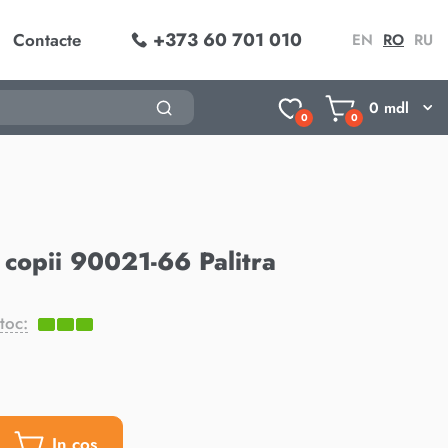
+373 60 701 010
Contacte
EN
RO
RU
0
mdl
0
0
 copii 90021-66 Palitra
toc:
In cos