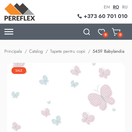
EN
RO
RU
+373 60 701 010
0
0
Principala
Catalog
Tapete pentru copii
5459 Babylandia
SALE