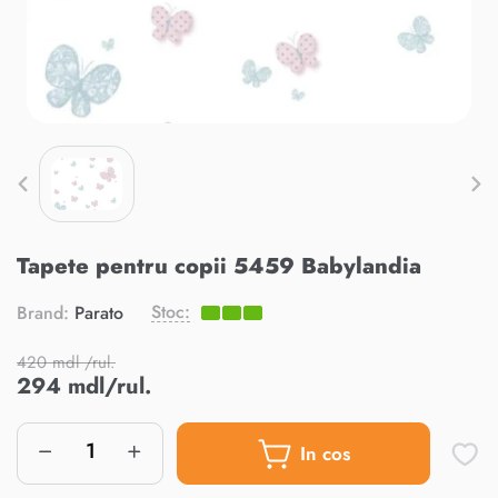
Tapete pentru copii 5459 Babylandia
Stoc:
Brand:
Parato
420 mdl /rul.
294 mdl/rul.
In cos