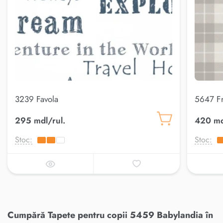
3239 Favola
5647 F
295 mdl/rul.
420 md
Stoc:
Stoc:
Cumpără Tapete pentru copii 5459 Babylandia în