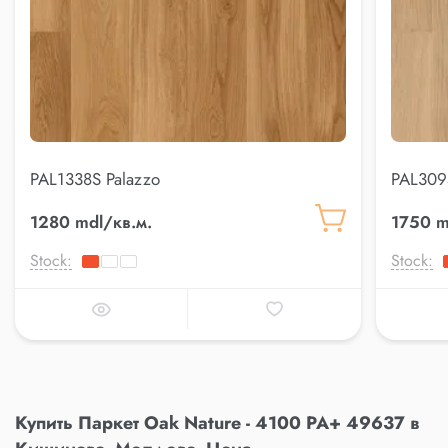
PAL1338S Palazzo
PAL309
1280 mdl/кв.м.
1750 m
Stock:
Stock:
Купить Паркет Oak Nature - 4100 PA+ 49637 в