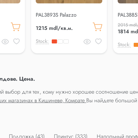
PAL3893S Palazzo
PAL3885
2015 mdl
1215 mdl/кв.м.
1814 md
Stock:
Stock:
лдове. Цена.
чший выбор для тех, кому нужно хорошее соотношение цена
ших магазинах в Кишиневе, Комрате
Вы найдете большой 
Подложка (43)
Плинтус (333)
Напольный профи