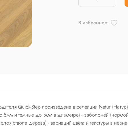
В избранное:
дителя Quick-Step произведена в селекции Natur (Натур
до 8мм и темные до 5мм в диаметре) - заболоней (нормой 
лоя ствола дерева) - вариаций цвета и текстуры в незн