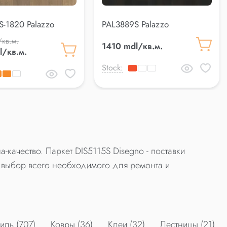
S-1820 Palazzo
PAL3889S Palazzo
/кв.м.
1410 mdl/кв.м.
l/кв.м.
Stock:
-качество. Паркет DIS5115S Disegno - поставки
выбор всего необходимого для ремонта и
ль (707)
Ковры (36)
Клеи (32)
Лестницы (21)