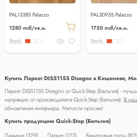
PAL1338S Palazzo
PAL3095S Palazzo
1280 mdl/кв.м.
1750 mdl/кв.м.
Stock:
Stock:
Купить Паркет DIS5115S Disegno в Кишиневе, Мо
Паркет DIS5115S Disegno от Quick-Step (Бельгия) - лу
напрямую от производителя Quick-Step (Бельгия).
В на
обновления интерьера. Милости просим!
Купить продукцию Quick-Step (Бельгия)
Ламинат (329)
Паркет (123)
Виниловые полы (82)