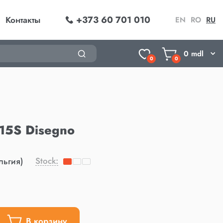
+373 60 701 010
Контакты
EN
RO
RU
0
mdl
0
0
15S Disegno
Stock:
льгия)
В корзину