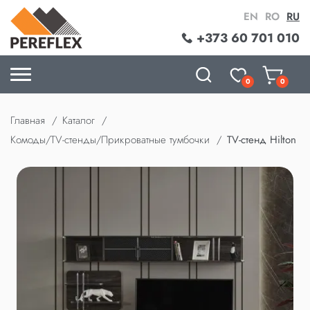
EN
RO
RU
+373 60 701 010
0
0
Главная
Каталог
Комоды/TV-стенды/Прикроватные тумбочки
TV-стенд Hilton