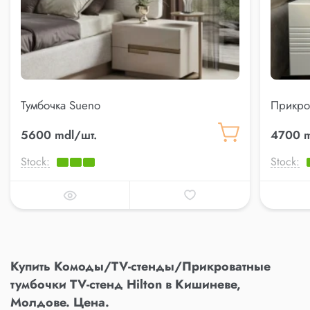
Тумбочка Sueno
Прикров
5600 mdl/шт.
4700 m
Stock:
Stock:
Купить Комоды/TV-стенды/Прикроватные
тумбочки TV-стенд Hilton в Кишиневе,
Молдове. Цена.