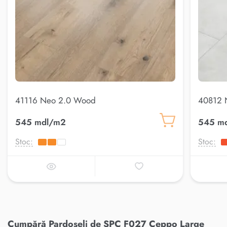
41116 Neo 2.0 Wood
40812 
545 mdl/m2
545 m
Stoc:
Stoc:
Cumpără Pardoseli de SPC F027 Ceppo Large