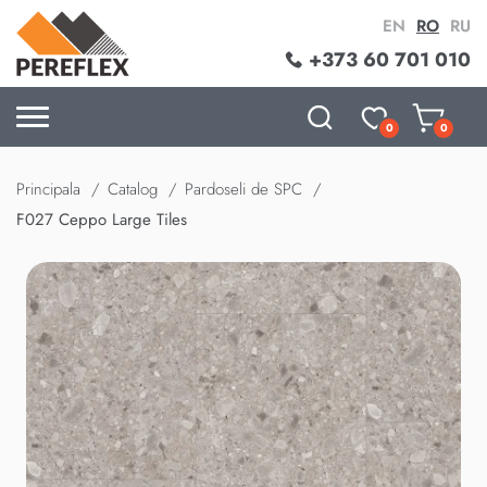
EN
RO
RU
+373 60 701 010
0
0
Principala
Catalog
Pardoseli de SPC
F027 Ceppo Large Tiles