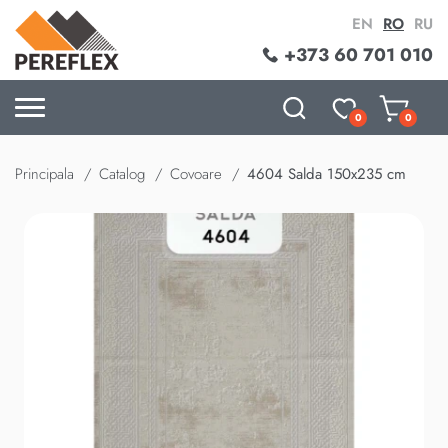
EN
RO
RU
+373 60 701 010
0
0
Principala
Catalog
Covoare
4604 Salda 150x235 cm