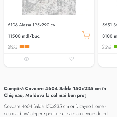
6106 Alessa 195x290 см
5651 S
11500 mdl/buc.
3100 m
Stoc:
Stoc:
Cumpără Covoare 4604 Salda 150x235 cm în
Chișinău, Moldova la cel mai bun preț
Covoare 4604 Salda 150x235 cm от Dizayno Home -
cea mai bună alegere pentru cei care au nevoie de cel