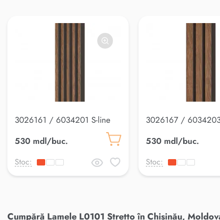
3026161 / 6034201 S-line
3026167 / 6034203
Panou riflaj
Panou riflaj
530 mdl/buc.
530 mdl/buc.
Stoc:
Stoc:
Cumpără Lamele L0101 Stretto în Chișinău, Moldova