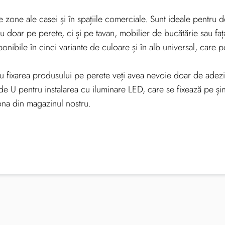
tive zone ale casei și în spațiile comerciale. Sunt ideale pentr
 nu doar pe perete, ci și pe tavan, mobilier de bucătărie sau fa
onibile în cinci variante de culoare și în alb universal, care p
ntru fixarea produsului pe perete veți avea nevoie doar de ad
 de U pentru instalarea cu iluminare LED, care se fixează pe ș
ționa din magazinul nostru.