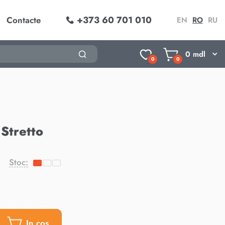
+373 60 701 010
Contacte
EN
RO
RU
0
mdl
0
0
Stretto
Stoc:
In cos