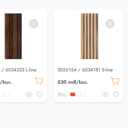
/ 6034333 L-line
3026154 / 6034181 S-line
laj
Panou riflaj
/buc.
530 mdl/buc.
Stoc: