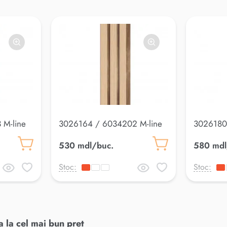
 M-line
3026164 / 6034202 M-line
3026180 
Panou riflaj
Panou rif
530 mdl/buc.
580 mdl
Stoc:
Stoc:
 la cel mai bun preț