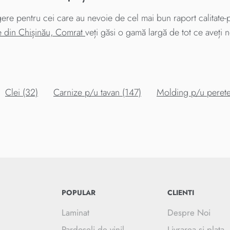
 pentru cei care au nevoie de cel mai bun raport calitate-pre
e din Chișinău, Comrat
veți găsi o gamă largă de tot ce aveți
Clei (32)
Carnize p/u tavan (147)
Molding p/u perete
POPULAR
CLIENTI
Laminat
Despre Noi
Pardoseli de vinil
Livrarea şi plata