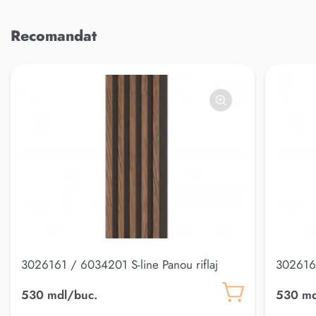
Recomandat
3026161 / 6034201 S-line Panou riflaj
3026167
530 mdl/buc.
530 md