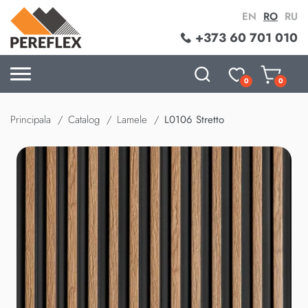
EN
RO
RU
+373 60 701 010
0
0
Principala
Catalog
Lamele
L0106 Stretto