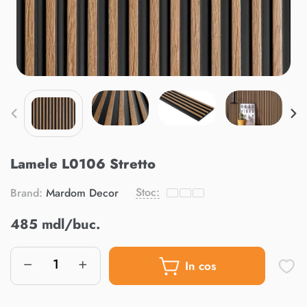
Lamele L0106 Stretto
Stoc:
Brand:
Mardom Decor
485 mdl/buc.
In cos