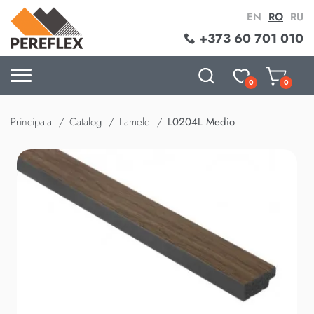
EN
RO
RU
+373 60 701 010
0
0
Principala
Catalog
Lamele
L0204L Medio