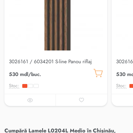
3026161 / 6034201 S-line Panou riflaj
3026167
530 mdl/buc.
530 md
Stoc:
Stoc:
Cumpără Lamele L0204L Medio în Chișinău,