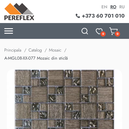
EN
RO
RU
+373 60 701 010
0
0
Principala
Catalog
Mosaic
A-MGL08-XX-077 Mozaic din sticlă