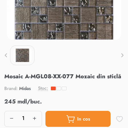
Mosaic A-MGL08-XX-077 Mozaic din sticlă
Stoc:
Brand:
Midas
245 mdl/buc.
In cos