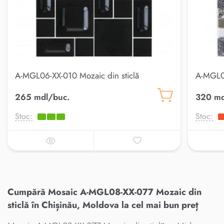
A-MGL06-XX-010 Mozaic din sticlă
A-MGL08
265 mdl/buc.
320 md
Stoc:
Stoc:
Cumpără Mosaic A-MGL08-XX-077 Mozaic din
sticlă în Chișinău, Moldova la cel mai bun preț