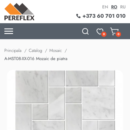
EN
RO
RU
+373 60 701 010
0
0
Principala
Catalog
Mosaic
A-MST08-XX-016 Mozaic de piatra