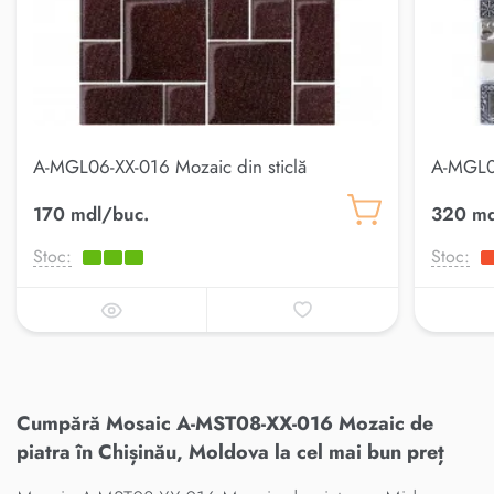
A-MGL06-XX-016 Mozaic din sticlă
A-MGL08
170 mdl/buc.
320 md
Stoc:
Stoc:
Cumpără Mosaic A-MST08-XX-016 Mozaic de
piatra în Chișinău, Moldova la cel mai bun preț