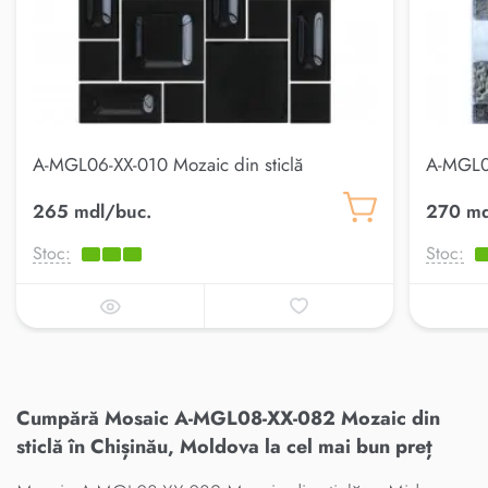
A-MGL06-XX-010 Mozaic din sticlă
A-MGL08
265 mdl/buc.
270 md
Stoc:
Stoc:
Cumpără Mosaic A-MGL08-XX-082 Mozaic din
sticlă în Chișinău, Moldova la cel mai bun preț