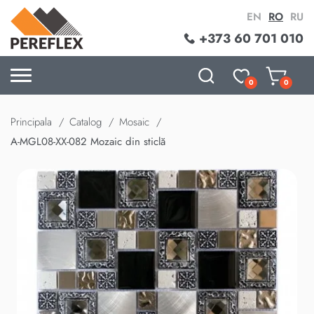
EN
RO
RU
+373 60 701 010
0
0
Principala
Catalog
Mosaic
A-MGL08-XX-082 Mozaic din sticlă