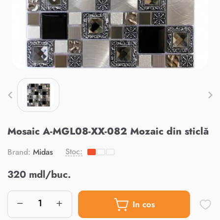
Mosaic A-MGL08-XX-082 Mozaic din sticlă
Stoc:
Brand:
Midas
320 mdl/buc.
In cos