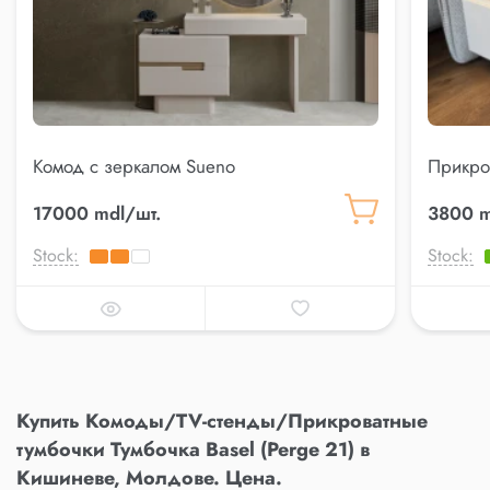
Комод с зеркалом Sueno
Прикро
17000 mdl/шт.
3800 m
Stock:
Stock:
Купить Комоды/TV-стенды/Прикроватные
тумбочки Тумбочка Basel (Perge 21) в
Кишиневе, Молдове. Цена.