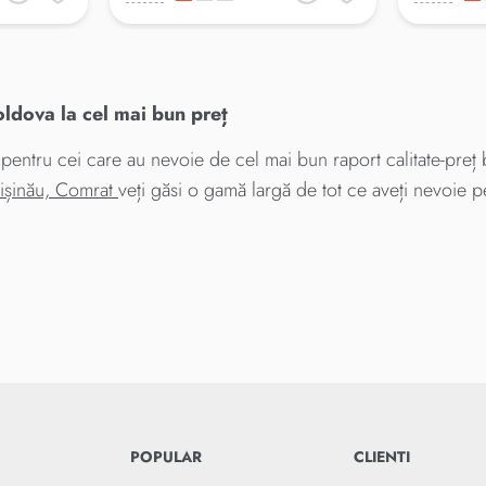
dova la cel mai bun preț
ntru cei care au nevoie de cel mai bun raport calitate-preț b
hișinău, Comrat
veți găsi o gamă largă de tot ce aveți nevoie p
POPULAR
CLIENTI