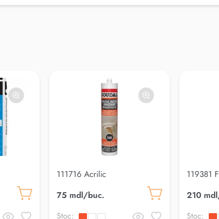
111716 Acrilic
119381 F
it-Matcon
75 mdl/buc.
210 mdl
Stoc:
Stoc: