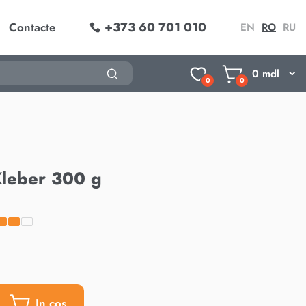
+373 60 701 010
Contacte
EN
RO
RU
0
mdl
0
0
Kleber 300 g
In cos