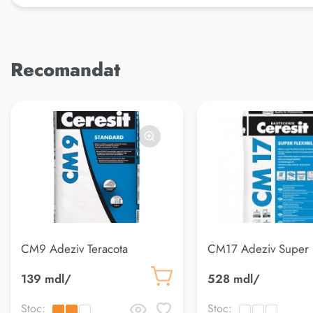
Recomandat
CM9 Adeziv Teracota
CM17 Adeziv Super
Flexsibil(25kg)Ceres
139 mdl/
528 mdl/
Stoc:
Stoc: