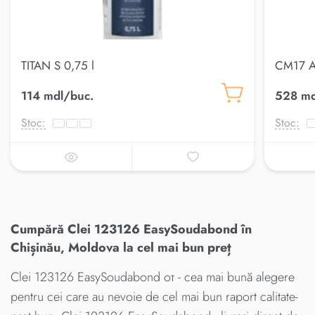
TITAN S 0,75 l
CM17 Ad
Matcon
114 mdl/buc.
528 md
Stoc:
Stoc:
Cumpără Clei 123126 EasySoudabond în
Chișinău, Moldova la cel mai bun preț
Clei 123126 EasySoudabond от - cea mai bună alegere
pentru cei care au nevoie de cel mai bun raport calitate-