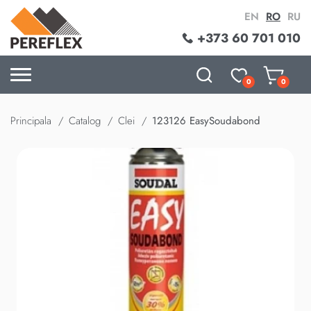
EN
RO
RU
+373 60 701 010
0
0
Principala
Catalog
Clei
123126 EasySoudabond