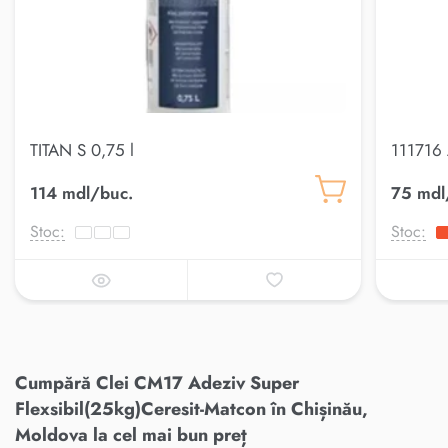
TITAN S 0,75 l
111716 
114 mdl/buc.
75 mdl
Stoc:
Stoc:
Cumpără Clei CM17 Adeziv Super
Flexsibil(25kg)Ceresit-Matcon în Chișinău,
Moldova la cel mai bun preț