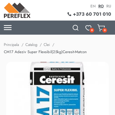
EN
RO
RU
+373 60 701 010
0
0
Principala
Catalog
Clei
CM17 Adeziv Super Flexsibil(25kg)Ceresit-Matcon