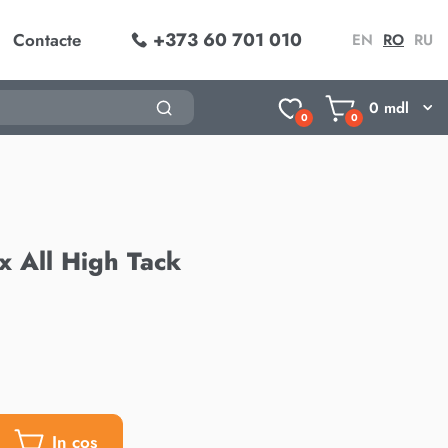
+373 60 701 010
Contacte
EN
RO
RU
0
mdl
0
0
x All High Tack
In cos