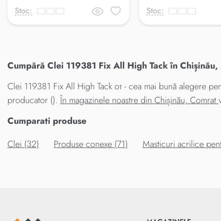
Stoc:
Stoc:
Cumpără Clei 119381 Fix All High Tack în Chișinău,
Clei 119381 Fix All High Tack от - cea mai bună alegere pent
producator ().
În magazinele noastre din Chișinău, Comrat
Cumparati produse
Clei (32)
Produse conexe (71)
Masticuri acrilice pen