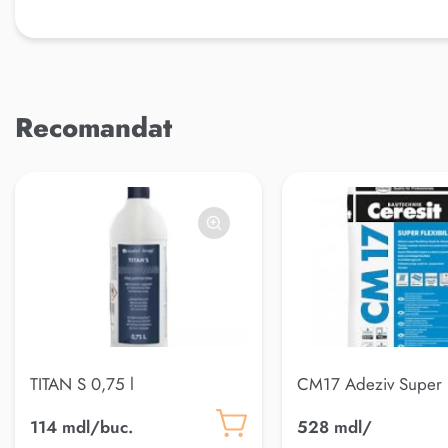
Recomandat
TITAN S 0,75 l
CM17 Adeziv Super
Flexsibil(25kg)Ceres
114 mdl/buc.
528 mdl/