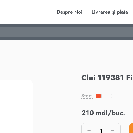
Despre Noi
Livrarea şi plata
Clei 119381 Fi
Stoc:
210 mdl/buc.