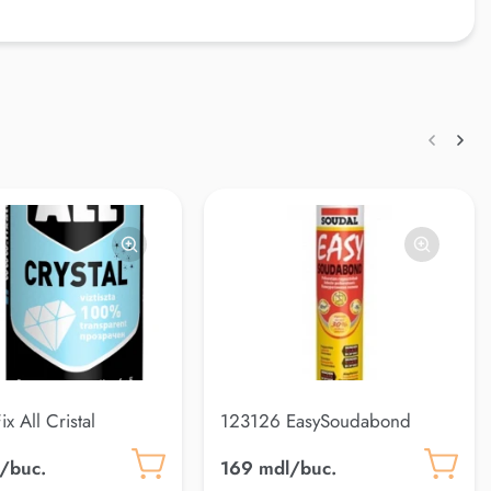
x All Cristal
123126 EasySoudabond
/buc.
169 mdl/buc.