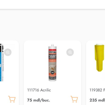
111716 Acrilic
119382 Fi
it-Matcon
75 mdl/buc.
235 mdl