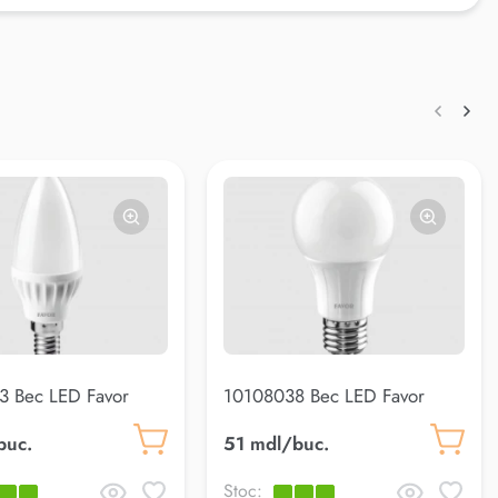
3 Bec LED Favor
10108038 Bec LED Favor
E14 4000K
A60 10W E27 4000K
buc.
51 mdl/buc.
Stoc: