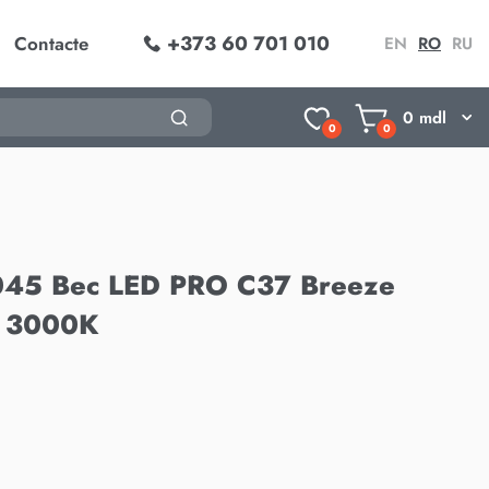
+373 60 701 010
Contacte
EN
RO
RU
0
mdl
0
0
045 Bec LED PRO C37 Breeze
4 3000K