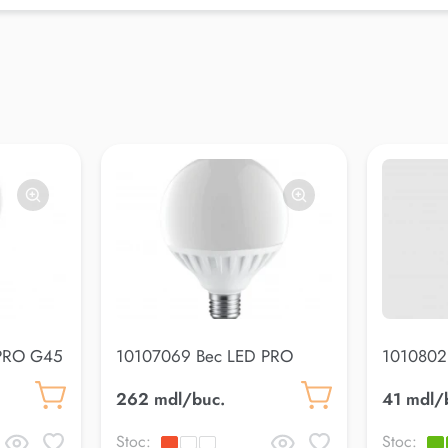
 PRO G45
10107069 Bec LED PRO
1010802
K
G105 18W E27 3000K
C37 5W 
262 mdl/buc.
41 mdl/
Stoc:
Stoc: