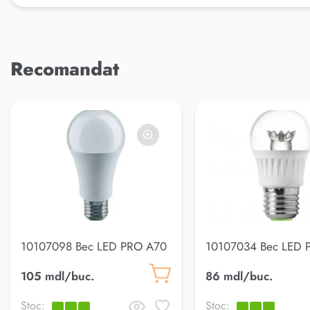
Recomandat
10107098 Bec LED PRO A70
10107034 Bec LED
20W E27 6500K
Clear 7W E27 3000
105 mdl/buc.
86 mdl/buc.
Stoc:
Stoc: